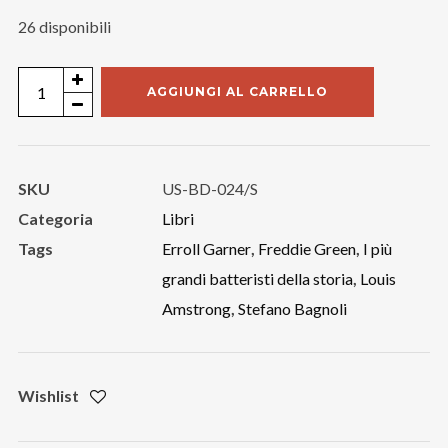
26 disponibili
Stefano
AGGIUNGI AL CARRELLO
Bagnoli
"I
più
SKU
US-BD-024/S
grandi
Categoria
Libri
batteristi
Tags
Erroll Garner
,
Freddie Green
,
I più
della
grandi batteristi della storia
,
Louis
storia"
Amstrong
,
Stefano Bagnoli
quantità
Wishlist