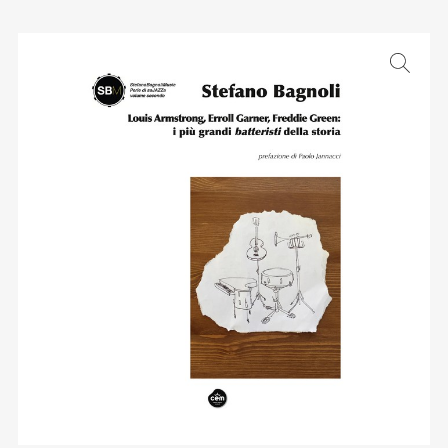
Email
:
stefano.bertolotti@ultrasoundrecords.eu
Cellulare
:
335 6835448
Seguici sui nostri Social