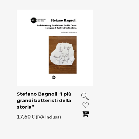
Stefano Bagnoli “I più
grandi batteristi della
storia”
17,60
€
(IVA Inclusa)