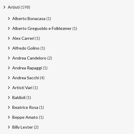
Artisti
(198)
Email
:
Alberto Bonacasa
(1)
stefano.bertolotti@ultrasoundrecords.eu
Alberto Greguoldo e Folklezmer
(1)
Cellulare
:
Alex Carreri
(1)
335 6835448
Alfredo Golino
(1)
Andrea Candeloro
(2)
Seguici sui nostri Social
Andrea Rapaggi
(1)
Andrea Sacchi
(4)
Artisti Vari
(1)
Baldioli
(1)
Beatrice Rosa
(1)
Beppe Amato
(1)
Billy Lester
(2)