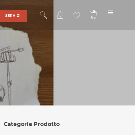
0
SERVIZI
Ultra Sound Records
è una realtà
affermata nel mercato della discografia
indipendente grazie al lavoro portato
avanti con serietà e dedizione dal 2001
fino ad ora da
Stefano Bertolotti
,
responsabile delle edizioni e fondatore
dell’etichetta discografica.
Indirizzo
:
Categorie Prodotto
Via Cascina Sparapina, 2
27011 Belgioioso (PV)