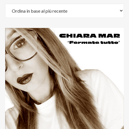
Email
:
stefano.bertolotti@ultrasoundrecords.eu
Cellulare
:
335 6835448
Seguici sui nostri Social