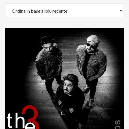
Email
:
stefano.bertolotti@ultrasoundrecords.eu
Cellulare
:
335 6835448
Seguici sui nostri Social