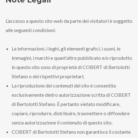
Email
:
stefano.bertolotti@ultrasoundrecords.eu
L’accesso a questo sito web da parte dei visitatori è soggetto
alle seguenti condizioni:
Cellulare
:
335 6835448
Le informazioni, i loghi, gli elementi grafici, i suoni, le
immagini, i marchi e quant’altro pubblicato e/o riprodotto
Seguici sui nostri Social
in questo sito sono di proprietà di COBERT di Bertolotti
Stefano o dei rispettivi proprietari;
La riproduzione dei contenuti del sito è consentita
esclusivamente dietro autorizzazione scritta di COBERT
di Bertolotti Stefano. È pertanto vietato modificare,
copiare, riprodurre, distribuire, trasmettere o diffondere
senza autorizzazione il contenuto di questo sito;
COBERT di Bertolotti Stefano non garantisce il costante