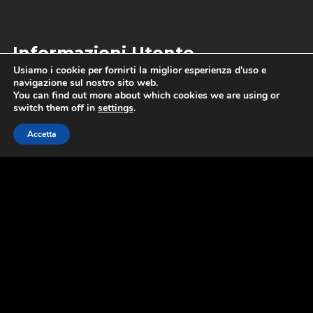
Informazioni Utente
Usiamo i cookie per fornirti la miglior esperienza d'uso e
navigazione sul nostro sito web.
CONTATTI
You can find out more about which cookies we are using or
DISTRIBUZIONE
switch them off in
settings
.
CONDIZIONI GENERALI DI VENDITA
Accetta
DIRITTO DI RECESSO
IL MIO ACCOUNT
NOTE LEGALI
PRIVACY & COOKIE POLICY
SPEDIZIONI E CONSEGNA
TERMINI E CONDIZIONI D’USO