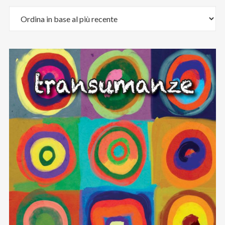
Email
:
stefano.bertolotti@ultrasoundrecords.eu
Cellulare
:
335 6835448
Seguici sui nostri Social