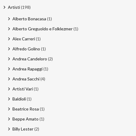
Artisti
(198)
Email
:
Alberto Bonacasa
(1)
stefano.bertolotti@ultrasoundrecords.eu
Alberto Greguoldo e Folklezmer
(1)
Cellulare
:
Alex Carreri
(1)
335 6835448
Alfredo Golino
(1)
Andrea Candeloro
(2)
Seguici sui nostri Social
Andrea Rapaggi
(1)
Andrea Sacchi
(4)
Artisti Vari
(1)
Baldioli
(1)
Beatrice Rosa
(1)
Beppe Amato
(1)
Billy Lester
(2)