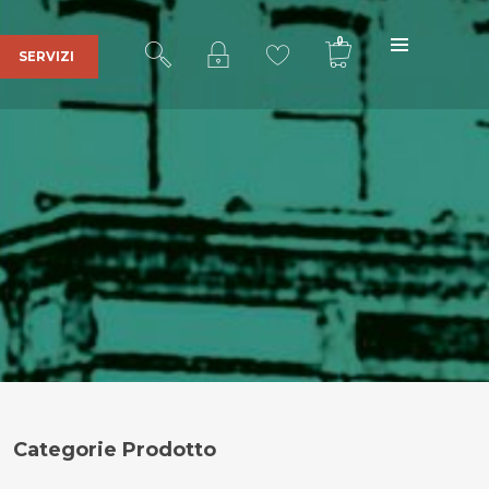
0
SERVIZI
Ultra Sound Records
è una realtà
affermata nel mercato della discografia
indipendente grazie al lavoro portato
avanti con serietà e dedizione dal 2001
fino ad ora da
Stefano Bertolotti
,
responsabile delle edizioni e fondatore
dell’etichetta discografica.
Indirizzo
:
Categorie Prodotto
Via Cascina Sparapina, 2
27011 Belgioioso (PV)