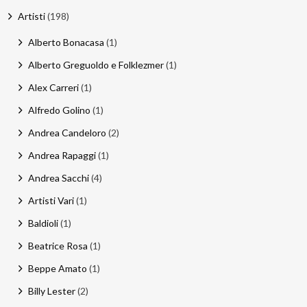
Artisti
(198)
Email
:
Alberto Bonacasa
(1)
stefano.bertolotti@ultrasoundrecords.eu
Alberto Greguoldo e Folklezmer
(1)
Cellulare
:
Alex Carreri
(1)
335 6835448
Alfredo Golino
(1)
Andrea Candeloro
(2)
Seguici sui nostri Social
Andrea Rapaggi
(1)
Andrea Sacchi
(4)
Artisti Vari
(1)
Baldioli
(1)
Beatrice Rosa
(1)
Beppe Amato
(1)
Billy Lester
(2)