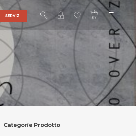
0
SERVIZI
Ultra Sound Records
è una realtà
affermata nel mercato della discografia
indipendente grazie al lavoro portato
avanti con serietà e dedizione dal 2001
fino ad ora da
Stefano Bertolotti
,
responsabile delle edizioni e fondatore
dell’etichetta discografica.
Indirizzo
:
Categorie Prodotto
Via Cascina Sparapina, 2
27011 Belgioioso (PV)