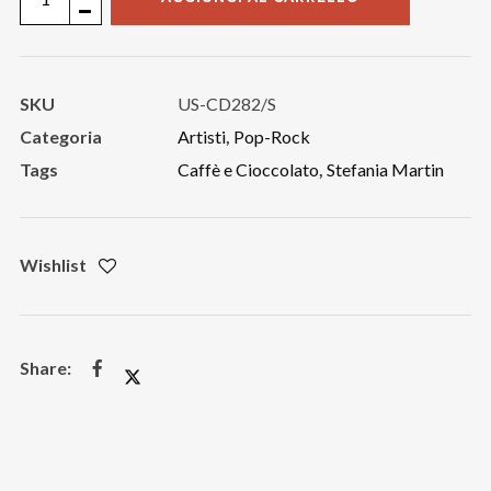
Martin
Caffè
e
SKU
US-CD282/S
cioccolato
Categoria
Artisti
,
Pop-Rock
quantità
Tags
Caffè e Cioccolato
,
Stefania Martin
Wishlist