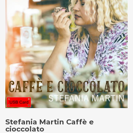
Email
:
stefano.bertolotti@ultrasoundrecords.eu
Cellulare
:
335 6835448
Seguici sui nostri Social
Stefania Martin Caffè e
cioccolato