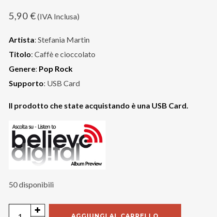
5,90
€
(IVA Inclusa)
Artista
: Stefania Martin
Titolo
: Caffè e cioccolato
Genere
:
Pop Rock
Supporto
: USB Card
Il prodotto che state acquistando è una USB Card.
50 disponibili
Stefania
AGGIUNGI AL CARRELLO