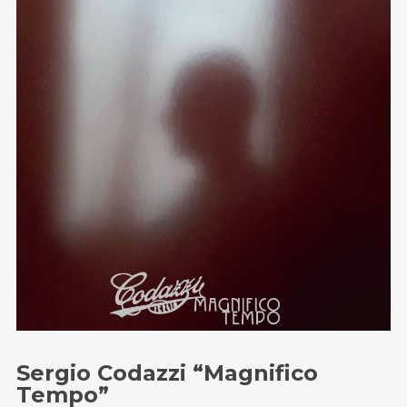
Email
:
stefano.bertolotti@ultrasoundrecords.eu
Cellulare
:
335 6835448
Seguici sui nostri Social
Sergio Codazzi “Magnifico
Tempo”