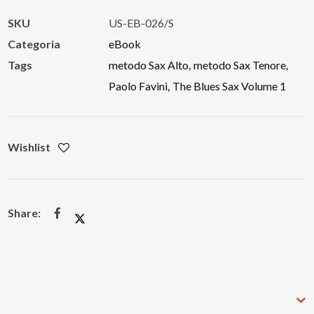
Blues
SKU
US-EB-026/S
Sax
Categoria
eBook
Volume
Tags
metodo Sax Alto
,
metodo Sax Tenore
,
1"
Paolo Favini
,
The Blues Sax Volume 1
quantità
Wishlist