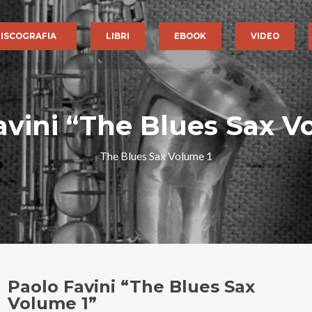
ISCOGRAFIA
LIBRI
EBOOK
VIDEO
avini “The Blues Sax V
The Blues Sax Volume 1
Paolo Favini “The Blues Sax
Volume 1”