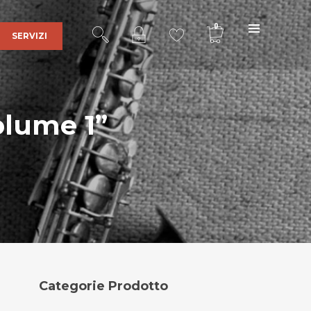
0
SERVIZI
olume 1”
Ultra Sound Records
è una realtà
affermata nel mercato della discografia
indipendente grazie al lavoro portato
avanti con serietà e dedizione dal 2001
fino ad ora da
Stefano Bertolotti
,
responsabile delle edizioni e fondatore
dell’etichetta discografica.
Indirizzo
:
Categorie Prodotto
Via Cascina Sparapina, 2
27011 Belgioioso (PV)