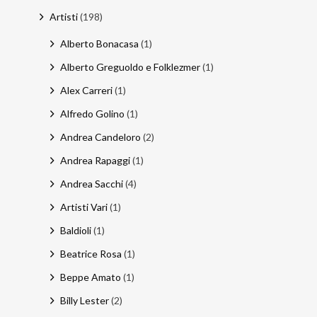
Artisti
(198)
Email
:
Alberto Bonacasa
(1)
stefano.bertolotti@ultrasoundrecords.eu
Alberto Greguoldo e Folklezmer
(1)
Cellulare
:
Alex Carreri
(1)
335 6835448
Alfredo Golino
(1)
Andrea Candeloro
(2)
Seguici sui nostri Social
Andrea Rapaggi
(1)
Andrea Sacchi
(4)
Artisti Vari
(1)
Baldioli
(1)
Beatrice Rosa
(1)
Beppe Amato
(1)
Billy Lester
(2)