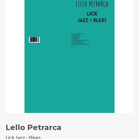
Email
:
stefano.bertolotti@ultrasoundrecords.eu
Cellulare
:
335 6835448
Seguici sui nostri Social
Lello Petrarca
Lick Jazz - Blues