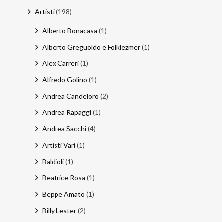
Artisti
(198)
Email
:
Alberto Bonacasa
(1)
stefano.bertolotti@ultrasoundrecords.eu
Alberto Greguoldo e Folklezmer
(1)
Cellulare
:
Alex Carreri
(1)
335 6835448
Alfredo Golino
(1)
Andrea Candeloro
(2)
Seguici sui nostri Social
Andrea Rapaggi
(1)
Andrea Sacchi
(4)
Artisti Vari
(1)
Baldioli
(1)
Beatrice Rosa
(1)
Beppe Amato
(1)
Billy Lester
(2)