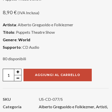
8,90
€
(IVA Inclusa)
Artista
: Alberto Greguoldo e Folklezmer
Titolo
: Puppets Theatre Show
Genere
:
World
Supporto
: CD Audio
80 disponibili
Alberto
AGGIUNGI AL CARRELLO
Greguoldo
e
Folklezmer
SKU
US-CD-077/S
quantità
Categoria
Alberto Greguoldo e Folklezmer
,
Artisti
,