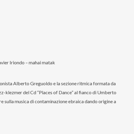
avier Iriondo – mahai matak
ofonista Alberto Greguoldo e la sezione ritmica formata da
zz-klezmer del Cd “Places of Dance” al fianco di Umberto
are sulla musica di contaminazione ebraica dando origine a