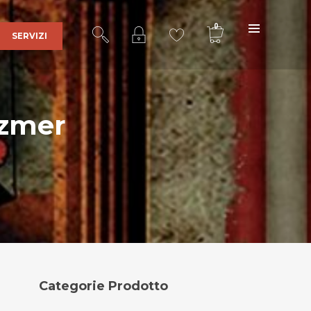
0
SERVIZI
ezmer
Ultra Sound Records
è una realtà
affermata nel mercato della discografia
indipendente grazie al lavoro portato
avanti con serietà e dedizione dal 2001
fino ad ora da
Stefano Bertolotti
,
responsabile delle edizioni e fondatore
dell’etichetta discografica.
Indirizzo
:
Categorie Prodotto
Via Cascina Sparapina, 2
27011 Belgioioso (PV)