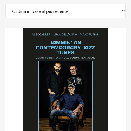
Email
:
stefano.bertolotti@ultrasoundrecords.eu
Cellulare
:
335 6835448
Seguici sui nostri Social