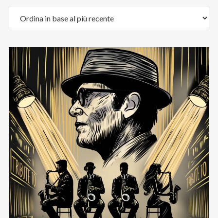
Email
:
stefano.bertolotti@ultrasoundrecords.eu
Cellulare
:
335 6835448
Seguici sui nostri Social