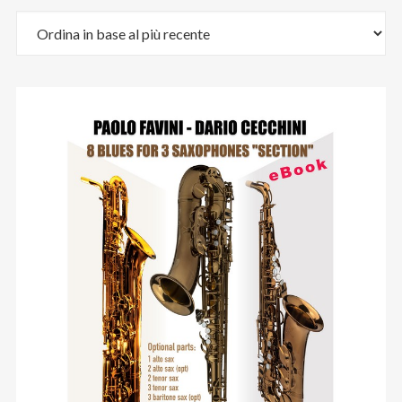
Email
:
stefano.bertolotti@ultrasoundrecords.eu
Cellulare
:
335 6835448
Seguici sui nostri Social