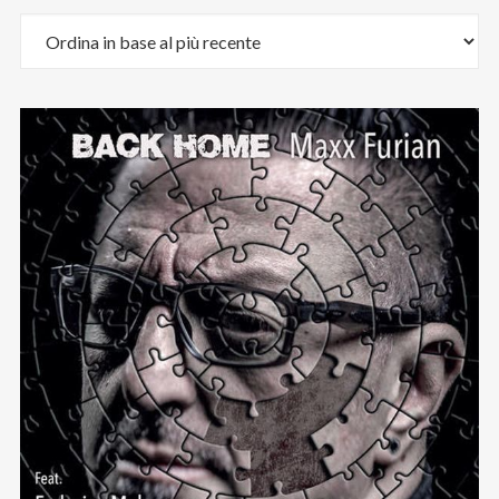
Email
:
stefano.bertolotti@ultrasoundrecords.eu
Cellulare
:
335 6835448
Seguici sui nostri Social