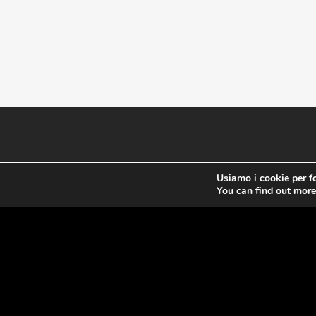
Contatti
Usiamo i cookie per fo
You can find out more
Stefano Bertolotti
COBERT di Bertolotti Stefano
P.IVA: 03016500187
PEC: tetoberto@pec.it
----------