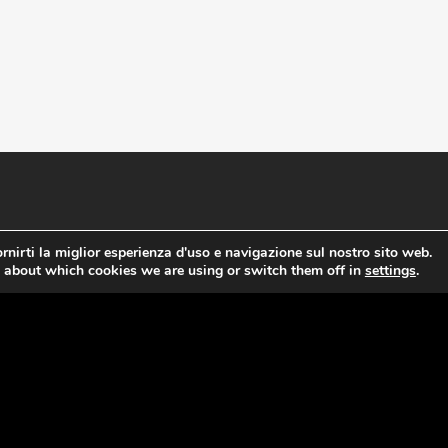
Informazioni Utente
rnirti la miglior esperienza d'uso e navigazione sul nostro sito web.
 about which cookies we are using or switch them off in
settings
.
CONTATTI
DISTRIBUZIONE
CONDIZIONI GENERALI DI VENDITA
DIRITTO DI RECESSO
IL MIO ACCOUNT
NOTE LEGALI